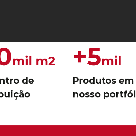
0
+5
mil m2
mil
ntro de
Produtos em
ibuição
nosso portfól