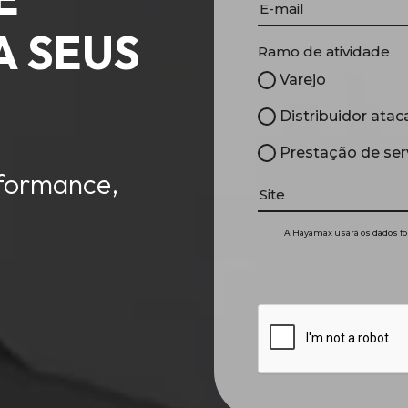
 SEUS
Ramo de atividade
Varejo
Distribuidor atac
Prestação de ser
rformance,
A Hayamax usará os dados fo