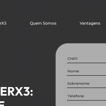
erX3
Quem Somos
Vantagens
ERX3:
E