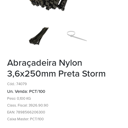
Abraçadeira Nylon
3,6x250mm Preta Storm
Cód.: 74079
Un. Venda: PCT/100
Peso: 0,100 KG
Class. Fiscal: 3926.90.90
EAN: 7898566206300
Caixa Master: PCT/100