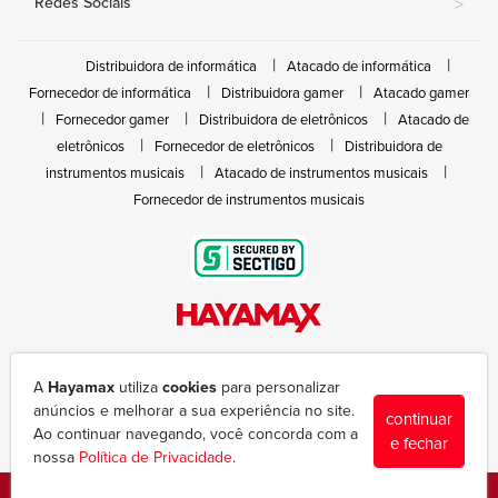
Redes Sociais
>
Distribuidora de informática
Atacado de informática
Fornecedor de informática
Distribuidora gamer
Atacado gamer
Fornecedor gamer
Distribuidora de eletrônicos
Atacado de
eletrônicos
Fornecedor de eletrônicos
Distribuidora de
instrumentos musicais
Atacado de instrumentos musicais
Fornecedor de instrumentos musicais
Rua João Marques de Nóbrega, 300 - Gleba Ibiporã
(43) 3377-6600
A
Hayamax
utiliza
cookies
para personalizar
hayamax@hayamax.com.br
anúncios e melhorar a sua experiência no site.
continuar
Segunda à sexta das 8:00 às 18:00
Ao continuar navegando, você concorda com a
e fechar
nossa
Política de Privacidade
.
Copyright © 1988-2026 - Todos os direitos reservados - Hayamax