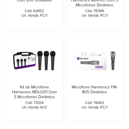
Com 200 Unidades
Harmonics MDU101 Com 3
Microfones Dinâmico
Cardióide
Cód. 64452
Cód. 78396
Un. Venda: PC/1
Un. Venda: PC/1
Kit de Microfone
Microfone Harmonics FM-
Harmonics MDU201 Com
805 Dinâmico
3 Microfones Dinâmico
Cardióide
Cód. 70124
Cód. 78402
Un. Venda: KI/3
Un. Venda: PC/1