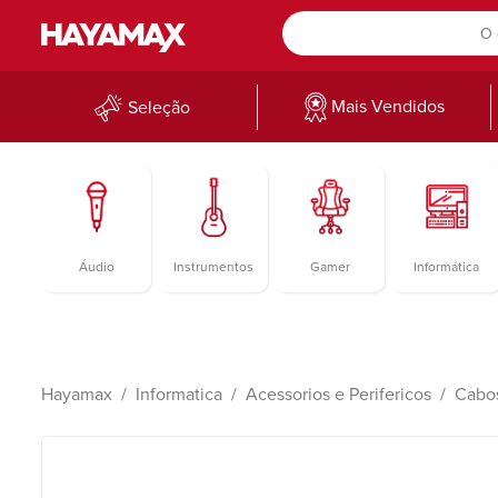
Mais Vendidos
Seleção
Áudio
Instrumentos
Gamer
Informática
Hayamax
Informatica
Acessorios e Perifericos
Cabo