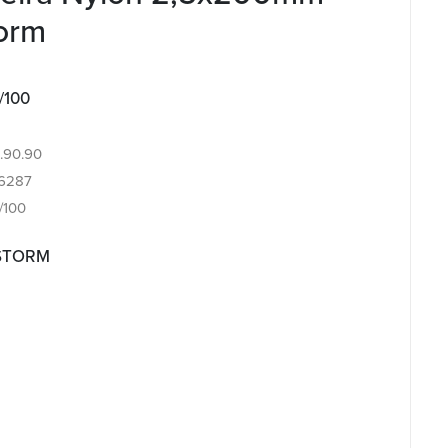
torm
/100
6.90.90
6287
/100
 STORM