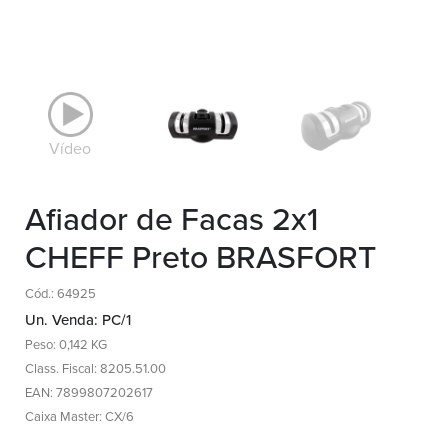
Vídeo
Afiador de Facas 2x1
CHEFF Preto BRASFORT
Cód.: 64925
Un. Venda: PC/1
Peso: 0,142 KG
Class. Fiscal: 8205.51.00
EAN: 7899807202617
Caixa Master: CX/6