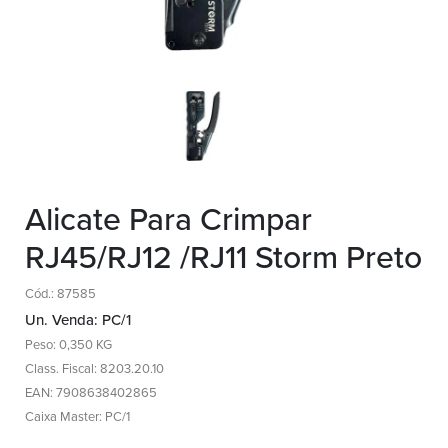
Alicate Para Crimpar
RJ45/RJ12 /RJ11 Storm Preto
Cód.: 87585
Un. Venda: PC/1
Peso: 0,350 KG
Class. Fiscal: 8203.20.10
EAN: 7908638402865
Caixa Master: PC/1