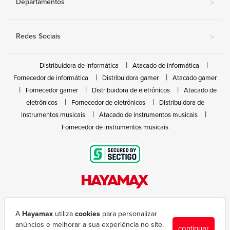
Departamentos
>
Redes Sociais
>
Distribuidora de informática
Atacado de informática
Fornecedor de informática
Distribuidora gamer
Atacado gamer
Fornecedor gamer
Distribuidora de eletrônicos
Atacado de
eletrônicos
Fornecedor de eletrônicos
Distribuidora de
instrumentos musicais
Atacado de instrumentos musicais
Fornecedor de instrumentos musicais
Rua João Marques de Nóbrega, 300 - Gleba Ibiporã
(43) 3377-6600
A
Hayamax
utiliza
cookies
para personalizar
hayamax@hayamax.com.br
anúncios e melhorar a sua experiência no site.
continuar