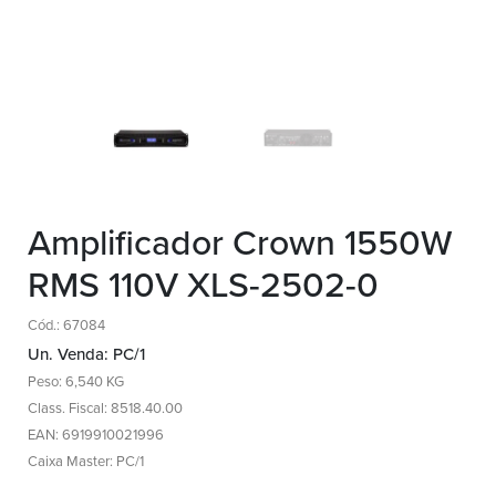
Amplificador Crown 1550W
RMS 110V XLS-2502-0
Cód.: 67084
Un. Venda: PC/1
Peso: 6,540 KG
Class. Fiscal: 8518.40.00
EAN: 6919910021996
Caixa Master: PC/1