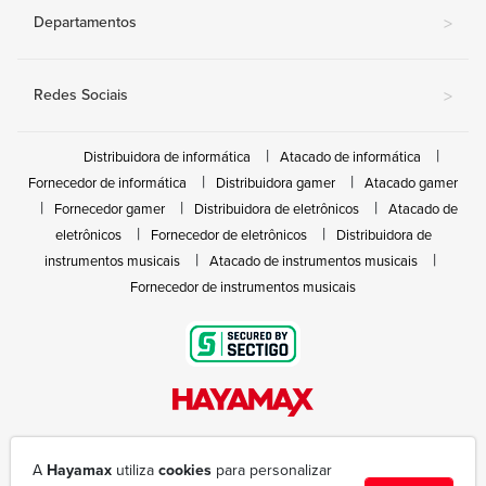
Departamentos
>
Redes Sociais
>
Distribuidora de informática
Atacado de informática
Fornecedor de informática
Distribuidora gamer
Atacado gamer
Fornecedor gamer
Distribuidora de eletrônicos
Atacado de
eletrônicos
Fornecedor de eletrônicos
Distribuidora de
instrumentos musicais
Atacado de instrumentos musicais
Fornecedor de instrumentos musicais
Rua João Marques de Nóbrega, 300 - Gleba Ibiporã
(43) 3377-6600
A
Hayamax
utiliza
cookies
para personalizar