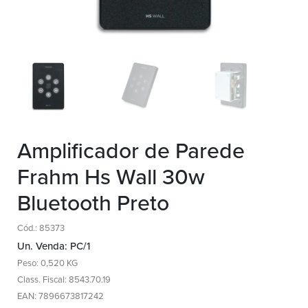
Amplificador de Parede
Frahm Hs Wall 30w
Bluetooth Preto
Cód.: 85373
Un. Venda: PC/1
Peso: 0,520 KG
Class. Fiscal: 8543.70.19
EAN: 7896673817242