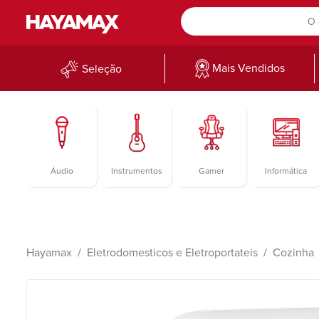
Mais Vendidos
Seleção
Áudio
Instrumentos
Gamer
Informática
Hayamax
Eletrodomesticos e Eletroportateis
Cozinha