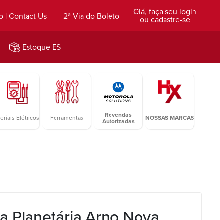
Olá, faça seu login
o | Contact Us
2ª Via do Boleto
ou cadastre-se
Estoque ES
Revendas
eriais Elétricos
Ferramentas
NOSSAS MARCAS
Autorizadas
a Planetária Arno Nova