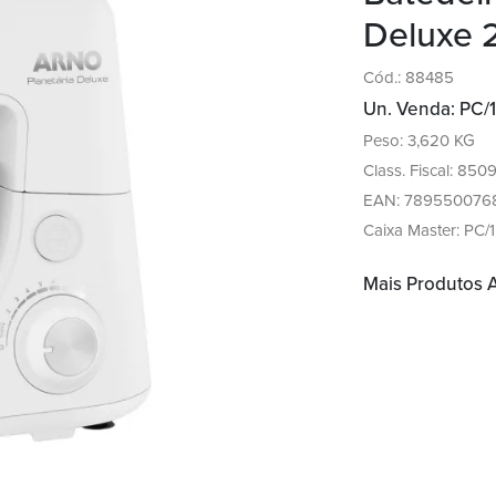
Deluxe 
Cód.: 88485
Un. Venda: PC/1
Peso: 3,620 KG
Class. Fiscal: 850
EAN: 789550076
Caixa Master: PC/1
Mais Produtos