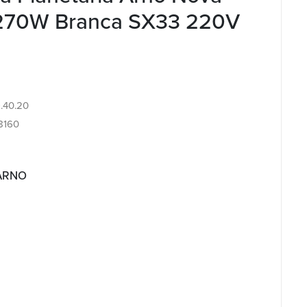
270W Branca SX33 220V
9.40.20
8160
 ARNO