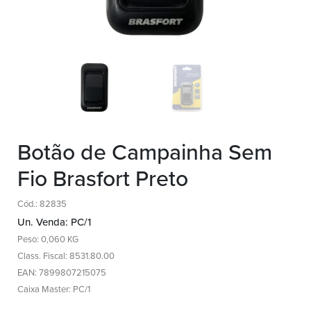
Botão de Campainha Sem
Fio Brasfort Preto
Cód.: 82835
Un. Venda: PC/1
Peso: 0,060 KG
Class. Fiscal: 8531.80.00
EAN: 7899807215075
Caixa Master: PC/1