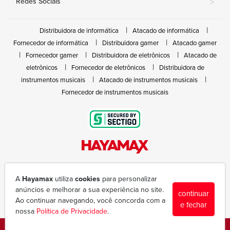
Redes Sociais
>
Distribuidora de informática
Atacado de informática
Fornecedor de informática
Distribuidora gamer
Atacado gamer
Fornecedor gamer
Distribuidora de eletrônicos
Atacado de
eletrônicos
Fornecedor de eletrônicos
Distribuidora de
instrumentos musicais
Atacado de instrumentos musicais
Fornecedor de instrumentos musicais
Rua João Marques de Nóbrega, 300 - Gleba Ibiporã
(43) 3377-6600
A
Hayamax
utiliza
cookies
para personalizar
hayamax@hayamax.com.br
anúncios e melhorar a sua experiência no site.
continuar
Segunda à sexta das 8:00 às 18:00
Ao continuar navegando, você concorda com a
e fechar
nossa
Política de Privacidade
.
Copyright © 1988-2026 - Todos os direitos reservados - Hayamax