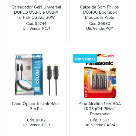
Carregador GaN Universal
Caixa de Som Philips
DUPLO USB-C e USB-A
TAX400 Boombox
Fortrek CG323 30W
Bluetooth Preta
Cód. 85744
Cód. 86680
Un. Venda: PC/1
Un. Venda: PC/1
Cabo Óptico Toslink Básic
Pilha Alcalina 1,5V AAA
3m Pix
LR03 (C/4 Pilhas)
Panasonic
Cód. 81012
Cód. 31567
Un. Venda: PC/1
Un. Venda: CAR/4