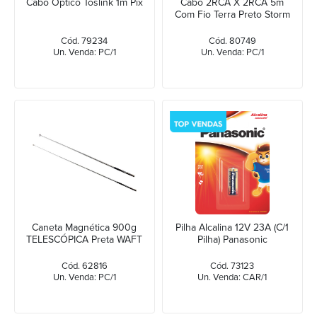
Cabo Optico Toslink 1m Pix
Cabo 2RCA X 2RCA 5m
Com Fio Terra Preto Storm
Cód. 79234
Cód. 80749
Un. Venda: PC/1
Un. Venda: PC/1
Caneta Magnética 900g
Pilha Alcalina 12V 23A (C/1
TELESCÓPICA Preta WAFT
Pilha) Panasonic
Cód. 62816
Cód. 73123
Un. Venda: PC/1
Un. Venda: CAR/1