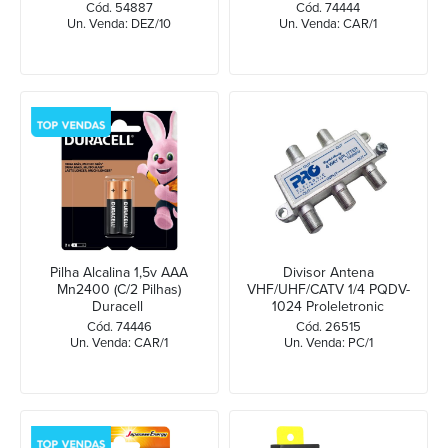
Cód. 54887
Cód. 74444
Un. Venda: DEZ/10
Un. Venda: CAR/1
Pilha Alcalina 1,5v AAA
Divisor Antena
Mn2400 (C/2 Pilhas)
VHF/UHF/CATV 1/4 PQDV-
Duracell
1024 Proleletronic
Cód. 74446
Cód. 26515
Un. Venda: CAR/1
Un. Venda: PC/1