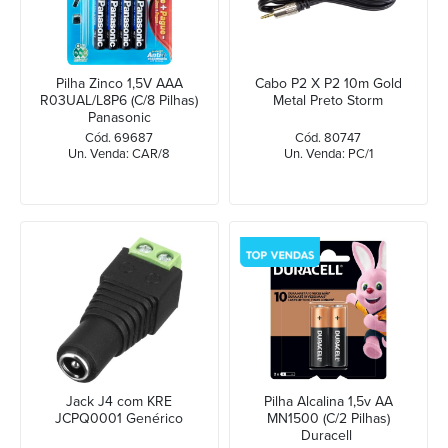
Pilha Zinco 1,5V AAA
Cabo P2 X P2 10m Gold
R03UAL/L8P6 (C/8 Pilhas)
Metal Preto Storm
Panasonic
Cód. 69687
Cód. 80747
Un. Venda: CAR/8
Un. Venda: PC/1
Jack J4 com KRE
Pilha Alcalina 1,5v AA
JCPQ0001 Genérico
MN1500 (C/2 Pilhas)
Duracell