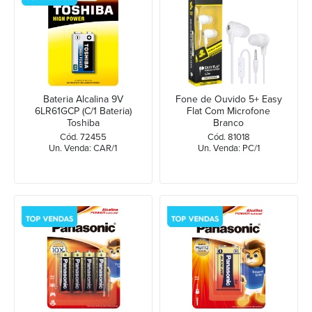
Bateria Alcalina 9V
Fone de Ouvido 5+ Easy
6LR61GCP (C/1 Bateria)
Flat Com Microfone
Toshiba
Branco
Cód. 72455
Cód. 81018
Un. Venda: CAR/1
Un. Venda: PC/1