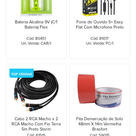
Bateria Alcalina 9V (C/1
Fone de Ouvido 5+ Easy
Bateria) Flex
Flat Com Microfone Preto
Cód. 80451
Cód. 81017
Un. Venda: CAR/1
Un. Venda: PC/1
Cabo 2 RCA Macho x 2
Fita Demarcação de Solo
RCA Macho Com Fio Terra
48mm X 14m Vermelha
5m Preto Storm
Brasfort
Cód. 61515
Cód. 59015