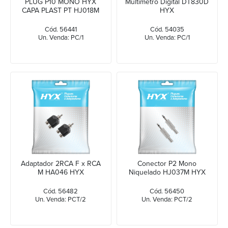
PLUG P10 MONO HYX
Multímetro Digital DT830D
CAPA PLAST PT HJ018M
HYX
Cód. 56441
Cód. 54035
Un. Venda: PC/1
Un. Venda: PC/1
Adaptador 2RCA F x RCA
Conector P2 Mono
M HA046 HYX
Niquelado HJ037M HYX
Cód. 56482
Cód. 56450
Un. Venda: PCT/2
Un. Venda: PCT/2