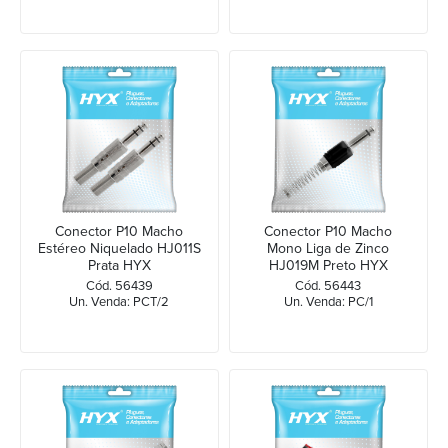
Conector P10 Macho
Conector P10 Macho
Estéreo Niquelado HJ011S
Mono Liga de Zinco
Prata HYX
HJ019M Preto HYX
Cód. 56439
Cód. 56443
Un. Venda: PCT/2
Un. Venda: PC/1