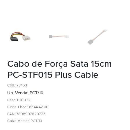
Cabo de Força Sata 15cm
PC-STF015 Plus Cable
Cód.: 73453
Un. Venda: PCT/10
Peso: 0,100 KG
Class. Fiscal: 8544.42.00
EAN: 7898907620772
Caixa Master: PCT/10