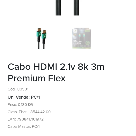
Cabo HDMI 2.1v 8k 3m
Premium Flex
Cód.: 80501
Un. Venda: PC/1
Peso: 0,180 KG
Class. Fiscal: 8544.42.00
EAN: 7908417101972
Caixa Master: PC/1