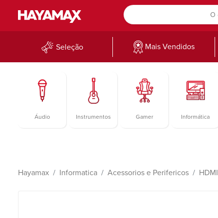
Mais Vendidos
Seleção
Áudio
Instrumentos
Gamer
Informática
Hayamax
Informatica
Acessorios e Perifericos
HDMI