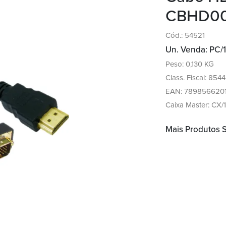
CBHD000
Cód.: 54521
Un. Venda: PC/1
Peso: 0,130 KG
Class. Fiscal: 854
EAN: 789856620
Caixa Master: CX/
Mais Produtos