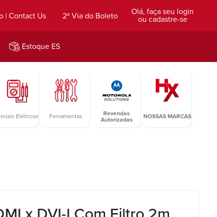
Olá, faça seu login
o | Contact Us
2ª Via do Boleto
ou cadastre-se
Estoque ES
Revendas
eriais Elétricos
Ferramentas
NOSSAS MARCAS
Autorizadas
MI x DVI-I Com Filtro 2m