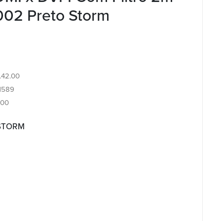
2 Preto Storm
4.42.00
1589
100
 STORM