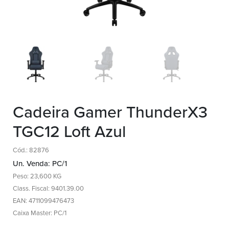
Cadeira Gamer ThunderX3
TGC12 Loft Azul
Cód.: 82876
Un. Venda: PC/1
Peso: 23,600 KG
Class. Fiscal: 9401.39.00
EAN: 4711099476473
Caixa Master: PC/1