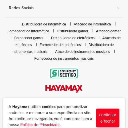
Redes Sociais
>
Distribuidora de informática
Atacado de informática
Fornecedor de informática
Distribuidora gamer
Atacado gamer
Fornecedor gamer
Distribuidora de eletrônicos
Atacado de
eletrônicos
Fornecedor de eletrônicos
Distribuidora de
instrumentos musicais
Atacado de instrumentos musicais
Fornecedor de instrumentos musicais
Rua João Marques de Nóbrega, 300 - Gleba Ibiporã
(43) 3377-6600
A
Hayamax
utiliza
cookies
para personalizar
hayamax@hayamax.com.br
anúncios e melhorar a sua experiência no site.
continuar
Segunda à sexta das 8:00 às 18:00
Ao continuar navegando, você concorda com a
e fechar
nossa
Política de Privacidade
.