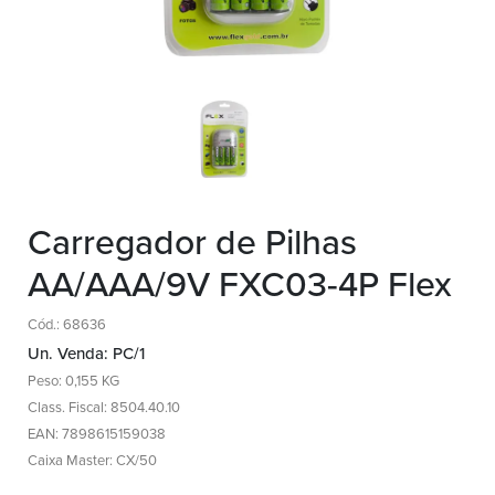
Carregador de Pilhas
AA/AAA/9V FXC03-4P Flex
Cód.: 68636
Un. Venda: PC/1
Peso: 0,155 KG
Class. Fiscal: 8504.40.10
EAN: 7898615159038
Caixa Master: CX/50