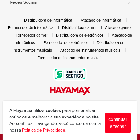
Redes Sociais
>
Distribuidora de informática
Atacado de informática
Fornecedor de informática
Distribuidora gamer
Atacado gamer
Fornecedor gamer
Distribuidora de eletrônicos
Atacado de
eletrônicos
Fornecedor de eletrônicos
Distribuidora de
instrumentos musicais
Atacado de instrumentos musicais
Fornecedor de instrumentos musicais
Rua João Marques de Nóbrega, 300 - Gleba Ibiporã
(43) 3377-6600
A
Hayamax
utiliza
cookies
para personalizar
hayamax@hayamax.com.br
anúncios e melhorar a sua experiência no site.
continuar
Segunda à sexta das 8:00 às 18:00
Ao continuar navegando, você concorda com a
e fechar
nossa
Política de Privacidade
.