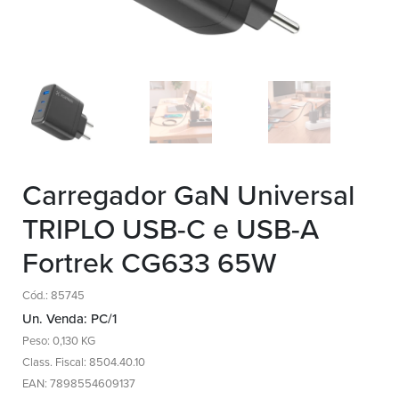
Carregador GaN Universal
TRIPLO USB-C e USB-A
Fortrek CG633 65W
Cód.: 85745
Un. Venda: PC/1
Peso: 0,130 KG
Class. Fiscal: 8504.40.10
EAN: 7898554609137