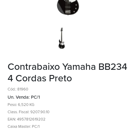
Contrabaixo Yamaha BB234
4 Cordas Preto
Cód.: 81960
Un. Venda: PC/1
Peso: 6,520 KG
Class. Fiscal: 9207.90.10
EAN: 4957812619202
Caixa Master: PC/1