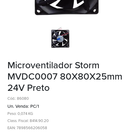
Microventilador Storm
MVDC0007 80X80X25mm
24V Preto
Cód.: 86080
Un. Venda: PC/1
Peso: 0,074 KG
Class. Fiscal: 8414.90.20
EAN: 7898566206058