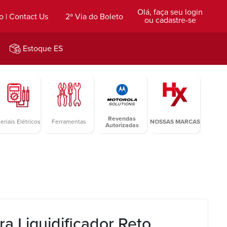
Olá, faça seu login
o | Contact Us
2ª Via do Boleto
ou cadastre-se
Estoque ES
Revendas
eriais Elétricos
Ferramentas
NOSSAS MARCAS
Autorizadas
a Liquidificador Reto