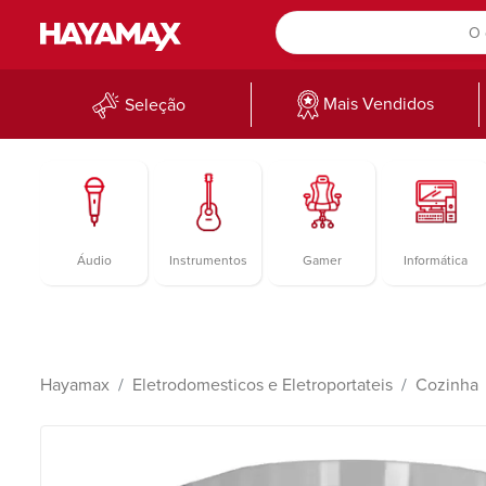
Mais Vendidos
Seleção
Áudio
Instrumentos
Gamer
Informática
Hayamax
Eletrodomesticos e Eletroportateis
Cozinha