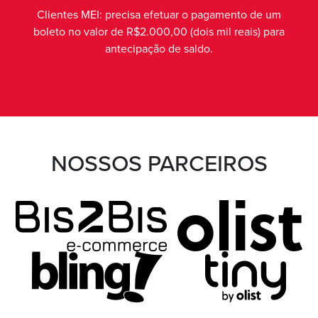
Clientes MEI: precisa efetuar o pagamento de um
boleto no valor de R$2.000,00 (dois mil reais) para
antecipação de saldo.
NOSSOS PARCEIROS