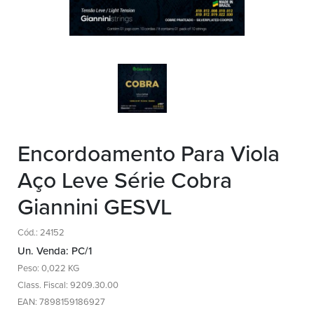
Encordoamento Para Viola
Aço Leve Série Cobra
Giannini GESVL
Cód.: 24152
Un. Venda: PC/1
Peso: 0,022 KG
Class. Fiscal: 9209.30.00
EAN: 7898159186927