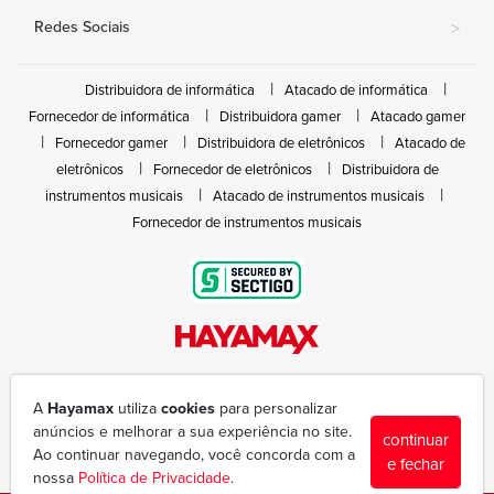
Redes Sociais
>
Distribuidora de informática
Atacado de informática
Fornecedor de informática
Distribuidora gamer
Atacado gamer
Fornecedor gamer
Distribuidora de eletrônicos
Atacado de
eletrônicos
Fornecedor de eletrônicos
Distribuidora de
instrumentos musicais
Atacado de instrumentos musicais
Fornecedor de instrumentos musicais
Rua João Marques de Nóbrega, 300 - Gleba Ibiporã
(43) 3377-6600
A
Hayamax
utiliza
cookies
para personalizar
hayamax@hayamax.com.br
anúncios e melhorar a sua experiência no site.
continuar
Segunda à sexta das 8:00 às 18:00
Ao continuar navegando, você concorda com a
e fechar
nossa
Política de Privacidade
.