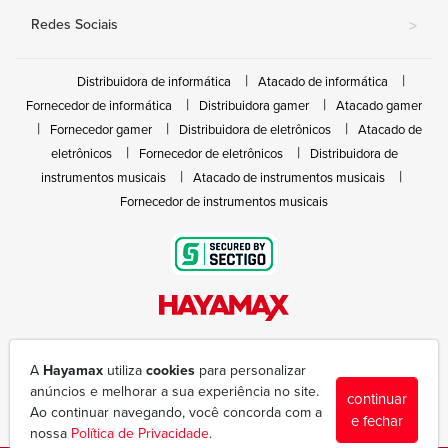
Redes Sociais
>
Distribuidora de informática
Atacado de informática
Fornecedor de informática
Distribuidora gamer
Atacado gamer
Fornecedor gamer
Distribuidora de eletrônicos
Atacado de
eletrônicos
Fornecedor de eletrônicos
Distribuidora de
instrumentos musicais
Atacado de instrumentos musicais
Fornecedor de instrumentos musicais
Rua João Marques de Nóbrega, 300 - Gleba Ibiporã
(43) 3377-6600
A
Hayamax
utiliza
cookies
para personalizar
hayamax@hayamax.com.br
anúncios e melhorar a sua experiência no site.
continuar
Segunda à sexta das 8:00 às 18:00
Ao continuar navegando, você concorda com a
e fechar
nossa
Política de Privacidade
.