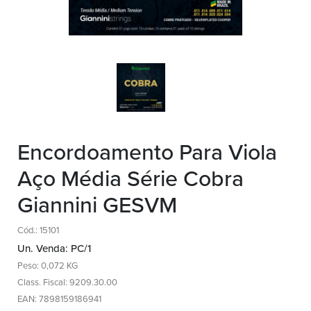
Encordoamento Para Viola
Aço Média Série Cobra
Giannini GESVM
Cód.: 15101
Un. Venda: PC/1
Peso: 0,072 KG
Class. Fiscal: 9209.30.00
EAN: 7898159186941