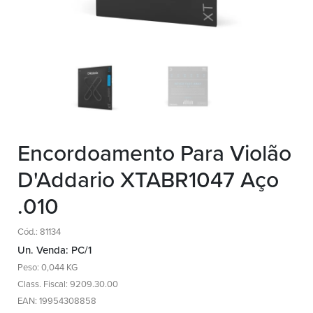
Encordoamento Para Violão
D'Addario XTABR1047 Aço
.010
Cód.: 81134
Un. Venda: PC/1
Peso: 0,044 KG
Class. Fiscal: 9209.30.00
EAN: 19954308858