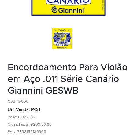
Encordoamento Para Violão
em Aço .011 Série Canário
Giannini GESWB
Cód.: 15090
Un. Venda: PC/1
Peso: 0,022 KG
Class. Fiscal: 9209.30.00
EAN: 7898159186965