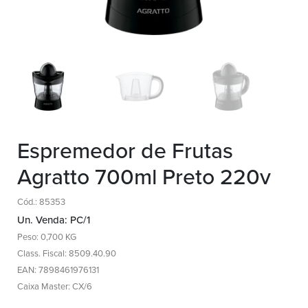
Espremedor de Frutas
Agratto 700ml Preto 220v
Cód.: 85353
Un. Venda: PC/1
Peso: 0,700 KG
Class. Fiscal: 8509.40.90
EAN: 7898461976131
Caixa Master: CX/6