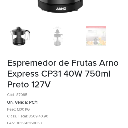
Espremedor de Frutas Arno
Express CP31 40W 750ml
Preto 127V
Cód.: 87085
Un. Venda: PC/1
Peso: 1,100 KG
Class. Fiscal: 8509.40.90
EAN: 3016661158063