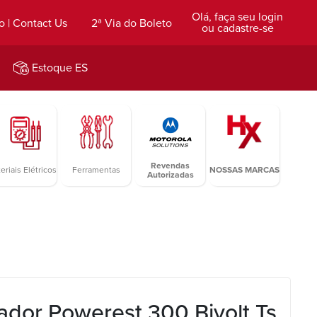
Olá, faça seu login
o | Contact Us
2ª Via do Boleto
ou cadastre-se
Estoque ES
Revendas
eriais Elétricos
Ferramentas
NOSSAS MARCAS
Autorizadas
zador Powerest 300 Bivolt Ts