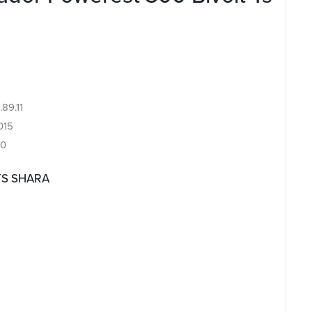
.89.11
015
10
 TS SHARA