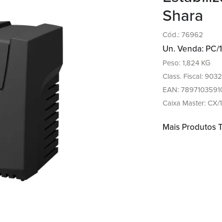
Shara
Cód.: 76962
Un. Venda: PC/1
Peso: 1,824 KG
Class. Fiscal: 9032
EAN: 7897103591
Caixa Master: CX/
Mais Produtos