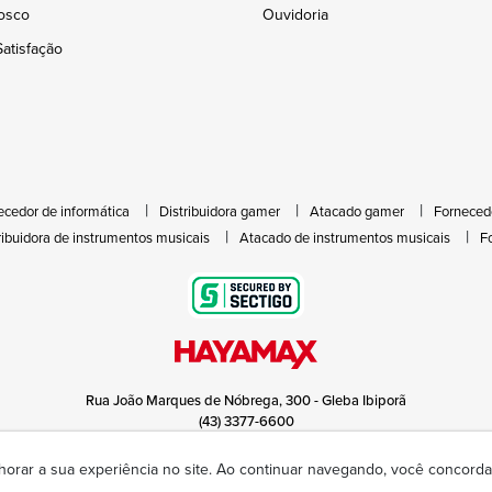
osco
Ouvidoria
atisfação
ecedor de informática
Distribuidora gamer
Atacado gamer
Forneced
ribuidora de instrumentos musicais
Atacado de instrumentos musicais
F
Rua João Marques de Nóbrega, 300 - Gleba Ibiporã
(43) 3377-6600
hayamax@hayamax.com.br
Segunda à sexta das 8:00 às 18:00
horar a sua experiência no site. Ao continuar navegando, você concor