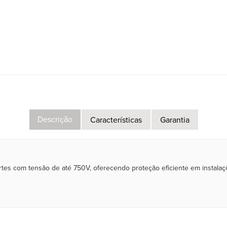
Descrição
Características
Garantia
 partes com tensão de até 750V, oferecendo proteção eficiente em instala