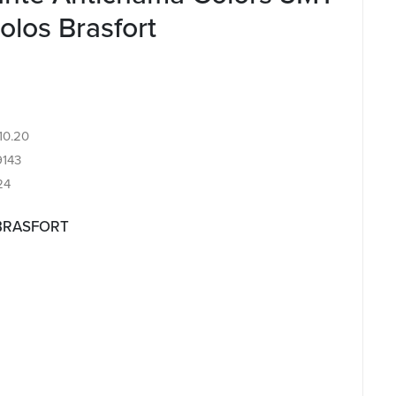
los Brasfort
.10.20
143
24
 BRASFORT