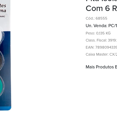
Com 6 Ro
Cód.: 68555
Un. Venda: PC/1
Peso: 0,135 KG
Class. Fiscal: 3919
EAN: 7898094339
Caixa Master: CX/
Mais Produtos