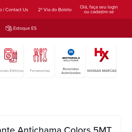
Olá, faça seu login
o | Contact Us
2ª Via do Boleto
ou cadastre-se
Estoque ES
Revendas
eriais Elétricos
Ferramentas
NOSSAS MARCAS
Autorizadas
lante Antichama Colors 5MT