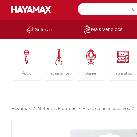
Mais Vendidos
Seleção
Áudio
Instrumentos
Gamer
Informática
Hayamax
Materiais Eletricos
Fitas, colas e adesivos