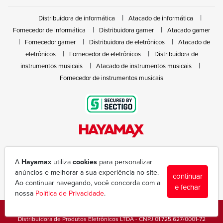
Distribuidora de informática
Atacado de informática
Fornecedor de informática
Distribuidora gamer
Atacado gamer
Fornecedor gamer
Distribuidora de eletrônicos
Atacado de
eletrônicos
Fornecedor de eletrônicos
Distribuidora de
instrumentos musicais
Atacado de instrumentos musicais
Fornecedor de instrumentos musicais
Rua João Marques de Nóbrega, 300 - Gleba Ibiporã
(43) 3377-6600
A
Hayamax
utiliza
cookies
para personalizar
hayamax@hayamax.com.br
anúncios e melhorar a sua experiência no site.
continuar
Segunda à sexta das 8:00 às 18:00
Ao continuar navegando, você concorda com a
e fechar
nossa
Política de Privacidade
.
Copyright © 1988-2026 - Todos os direitos reservados - Hayamax
Distribuidora de Produtos Eletrônicos LTDA - CNPJ 01.725.627/0001-72