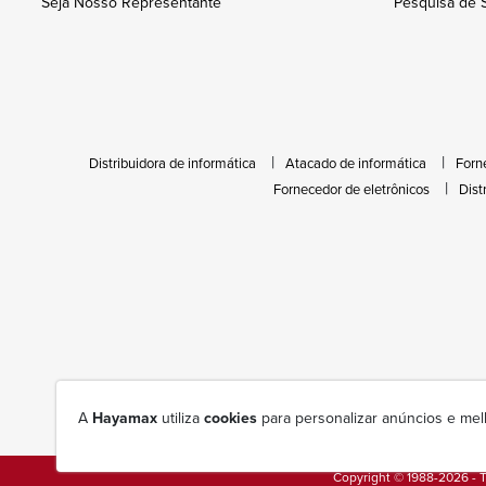
Seja Nosso Representante
Pesquisa de S
Distribuidora de informática
Atacado de informática
Forn
Fornecedor de eletrônicos
Dist
A
Hayamax
utiliza
cookies
para personalizar anúncios e mel
Copyright © 1988-2026 - T