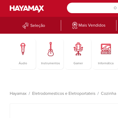
Mais Vendidos
Seleção
Áudio
Instrumentos
Gamer
Informática
Hayamax
Eletrodomesticos e Eletroportateis
Cozinha