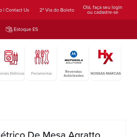
Olá, faça seu login
o | Contact Us
2ª Via do Boleto
ou cadastre-se
Estoque ES
Revendas
eriais Elétricos
Ferramentas
NOSSAS MARCAS
Autorizadas
étrico De Mesa Agratto