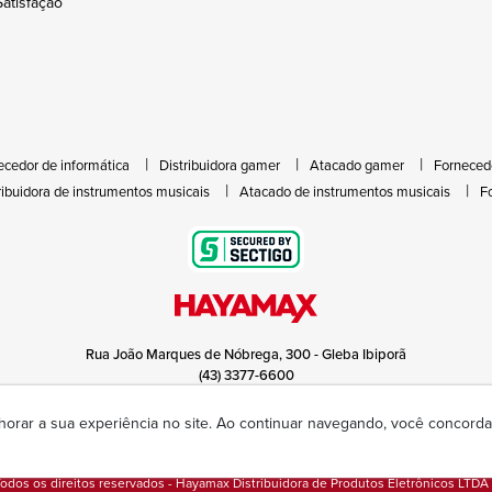
atisfação
ecedor de informática
Distribuidora gamer
Atacado gamer
Forneced
ribuidora de instrumentos musicais
Atacado de instrumentos musicais
F
Rua João Marques de Nóbrega, 300 - Gleba Ibiporã
(43) 3377-6600
hayamax@hayamax.com.br
Segunda à sexta das 8:00 às 18:00
horar a sua experiência no site. Ao continuar navegando, você concor
odos os direitos reservados - Hayamax Distribuidora de Produtos Eletrônicos LTDA