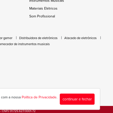
Instrumentos Musicais
Materiais Elétricos
Som Profissional
or gamer
Distribuidora de eletrônicos
Atacado de eletrônicos
ornecedor de instrumentos musicais
da com a nossa
Política de Privacidade
.
continuar e fechar
 - CNPJ 01.725.627/0001-72