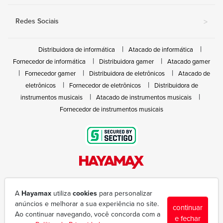
Redes Sociais
>
Distribuidora de informática
Atacado de informática
Fornecedor de informática
Distribuidora gamer
Atacado gamer
Fornecedor gamer
Distribuidora de eletrônicos
Atacado de
eletrônicos
Fornecedor de eletrônicos
Distribuidora de
instrumentos musicais
Atacado de instrumentos musicais
Fornecedor de instrumentos musicais
Rua João Marques de Nóbrega, 300 - Gleba Ibiporã
(43) 3377-6600
A
Hayamax
utiliza
cookies
para personalizar
hayamax@hayamax.com.br
anúncios e melhorar a sua experiência no site.
continuar
Segunda à sexta das 8:00 às 18:00
Ao continuar navegando, você concorda com a
e fechar