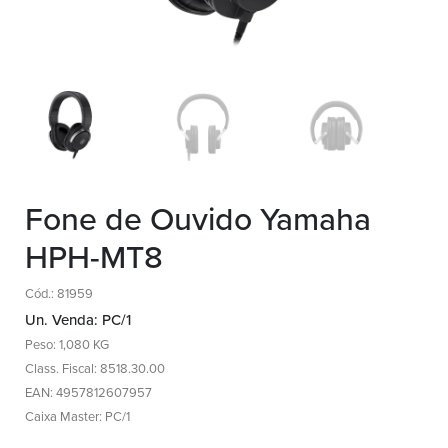
Fone de Ouvido Yamaha
HPH-MT8
Cód.: 81959
Un. Venda: PC/1
Peso: 1,080 KG
Class. Fiscal: 8518.30.00
EAN: 4957812607957
Caixa Master: PC/1