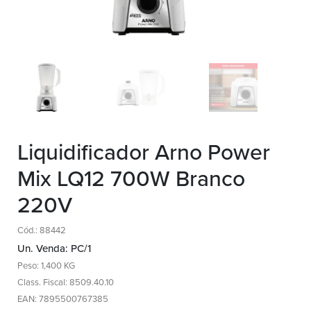
Liquidificador Arno Power
Mix LQ12 700W Branco
220V
Cód.: 88442
Un. Venda: PC/1
Peso: 1,400 KG
Class. Fiscal: 8509.40.10
EAN: 7895500767385