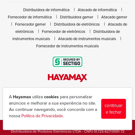
Distribuidora de informática
Atacado de informática
Fornecedor de informática
Distribuidora gamer
Atacado gamer
Fornecedor gamer
Distribuidora de eletrônicos
Atacado de
eletrônicos
Fornecedor de eletrônicos
Distribuidora de
instrumentos musicais
Atacado de instrumentos musicais
Fornecedor de instrumentos musicais
Rua João Marques de Nóbrega, 300 - Gleba Ibiporã
(43) 3377-6600
A
Hayamax
utiliza
cookies
para personalizar
hayamax@hayamax.com.br
anúncios e melhorar a sua experiência no site.
continuar
Segunda à sexta das 8:00 às 18:00
Ao continuar navegando, você concorda com a
e fechar
nossa
Política de Privacidade
.
Copyright © 1988-2026 - Todos os direitos reservados - Hayamax
Distribuidora de Produtos Eletrônicos LTDA - CNPJ 01.725.627/0001-72