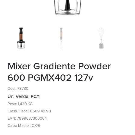
Mixer Gradiente Powder
600 PGMX402 127v
Cód.: 78730
Un. Venda: PC/1
Peso: 1,420 KG
Class. Fiscal: 8509.40.90
EAN: 7899637300064
Caixa Master: CX/6