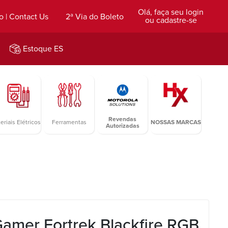
Olá, faça seu login
o | Contact Us
2ª Via do Boleto
ou cadastre-se
Estoque ES
Revendas
eriais Elétricos
Ferramentas
NOSSAS MARCAS
Autorizadas
amer Fortrek Blackfire RGB