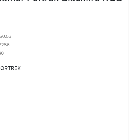
.60.53
7256
40
 FORTREK