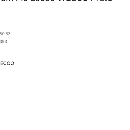
.60.53
393
 LECOO