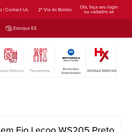
Olá, faça seu login
o | Contact Us
2ª Via do Boleto
ou cadastre-se
Estoque ES
Revendas
eriais Elétricos
Ferramentas
NOSSAS MARCAS
Autorizadas
em Fio Lecoo WS205 Preto