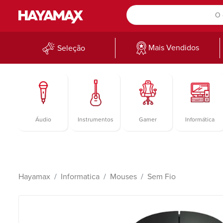
Mais Vendidos
Seleção
Áudio
Instrumentos
Gamer
Informática
Hayamax
Informatica
Mouses
Sem Fio