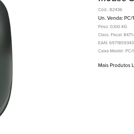
Cód.: 82436
Un. Venda: PC/1
Peso: 0,100 KG
Class. Fiscal: 8471
EAN: 6971859343
Caixa Master: PC/1
Mais Produtos