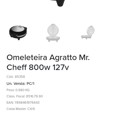
Omeleteira Agratto Mr.
Cheff 800w 127v
Cód.: 85358
Un. Venda: PC/1
Peso: 0,980 KG
Class. Fiscal: 8516.79.90
EAN: 7898461976643
Caixa Master: CX/6