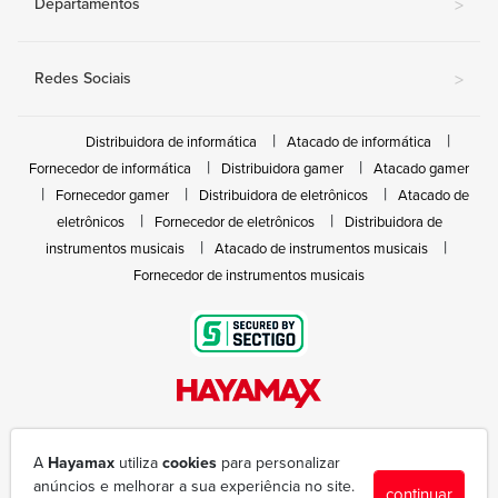
Departamentos
>
Redes Sociais
>
Distribuidora de informática
Atacado de informática
Fornecedor de informática
Distribuidora gamer
Atacado gamer
Fornecedor gamer
Distribuidora de eletrônicos
Atacado de
eletrônicos
Fornecedor de eletrônicos
Distribuidora de
instrumentos musicais
Atacado de instrumentos musicais
Fornecedor de instrumentos musicais
Rua João Marques de Nóbrega, 300 - Gleba Ibiporã
(43) 3377-6600
A
Hayamax
utiliza
cookies
para personalizar
hayamax@hayamax.com.br
anúncios e melhorar a sua experiência no site.
continuar