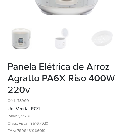
Panela Elétrica de Arroz
Agratto PA6X Riso 400W
220v
Cód.: 73969
Un. Venda: PC/1
Peso: 1,772 KG
Class. Fiscal: 8516.79.10
EAN: 7898461966019