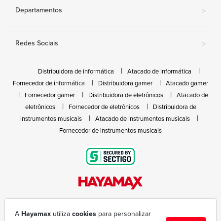
Departamentos
>
Redes Sociais
>
Distribuidora de informática
Atacado de informática
Fornecedor de informática
Distribuidora gamer
Atacado gamer
Fornecedor gamer
Distribuidora de eletrônicos
Atacado de
eletrônicos
Fornecedor de eletrônicos
Distribuidora de
instrumentos musicais
Atacado de instrumentos musicais
Fornecedor de instrumentos musicais
Rua João Marques de Nóbrega, 300 - Gleba Ibiporã
(43) 3377-6600
A
Hayamax
utiliza
cookies
para personalizar