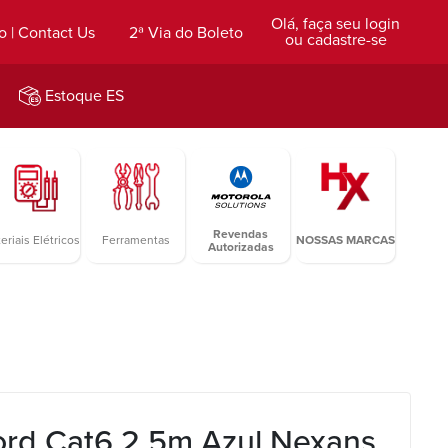
Olá, faça seu login
o | Contact Us
2ª Via do Boleto
ou cadastre-se
Estoque ES
Revendas
eriais Elétricos
Ferramentas
NOSSAS MARCAS
Autorizadas
ord Cat6 2,5m Azul Nexans