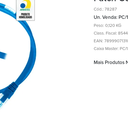
Cód.: 78287
Un. Venda: PC/1
Peso: 0,120 KG
Class. Fiscal: 854
EAN: 7899907131
Caixa Master: PC/1
Mais Produtos