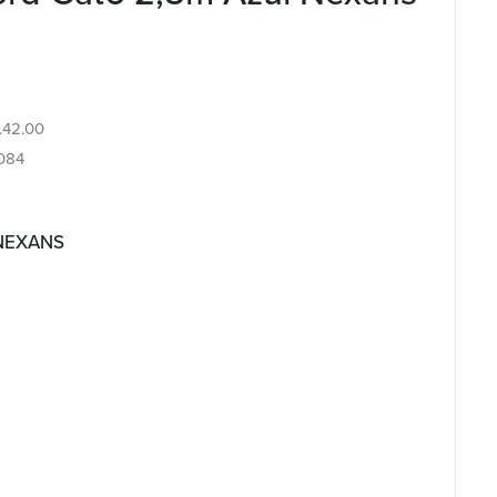
4.42.00
084
 NEXANS