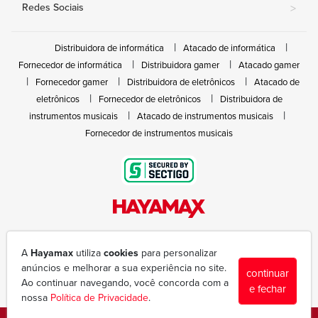
Redes Sociais
>
Distribuidora de informática
Atacado de informática
Fornecedor de informática
Distribuidora gamer
Atacado gamer
Fornecedor gamer
Distribuidora de eletrônicos
Atacado de
eletrônicos
Fornecedor de eletrônicos
Distribuidora de
instrumentos musicais
Atacado de instrumentos musicais
Fornecedor de instrumentos musicais
Rua João Marques de Nóbrega, 300 - Gleba Ibiporã
(43) 3377-6600
A
Hayamax
utiliza
cookies
para personalizar
hayamax@hayamax.com.br
anúncios e melhorar a sua experiência no site.
continuar
Segunda à sexta das 8:00 às 18:00
Ao continuar navegando, você concorda com a
e fechar
nossa
Política de Privacidade
.