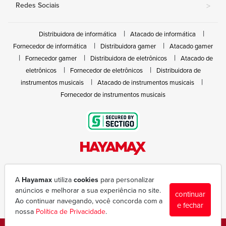
Redes Sociais
>
Distribuidora de informática
Atacado de informática
Fornecedor de informática
Distribuidora gamer
Atacado gamer
Fornecedor gamer
Distribuidora de eletrônicos
Atacado de
eletrônicos
Fornecedor de eletrônicos
Distribuidora de
instrumentos musicais
Atacado de instrumentos musicais
Fornecedor de instrumentos musicais
Rua João Marques de Nóbrega, 300 - Gleba Ibiporã
(43) 3377-6600
A
Hayamax
utiliza
cookies
para personalizar
hayamax@hayamax.com.br
anúncios e melhorar a sua experiência no site.
continuar
Segunda à sexta das 8:00 às 18:00
Ao continuar navegando, você concorda com a
e fechar
nossa
Política de Privacidade
.