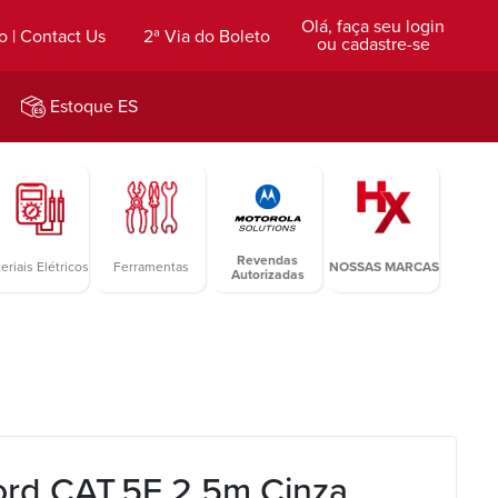
Olá, faça seu login
o | Contact Us
2ª Via do Boleto
ou cadastre-se
Estoque ES
Revendas
eriais Elétricos
Ferramentas
NOSSAS MARCAS
Autorizadas
ord CAT.5E 2,5m Cinza