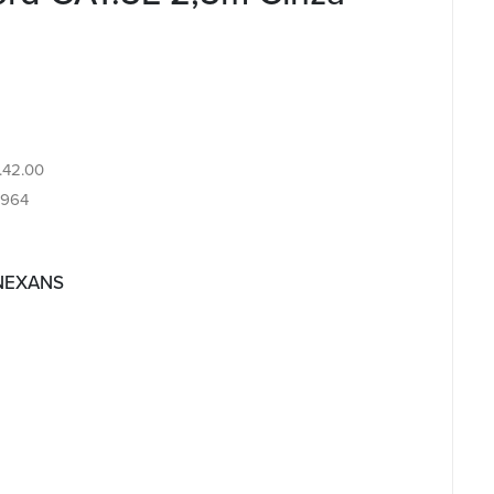
4.42.00
0964
 NEXANS