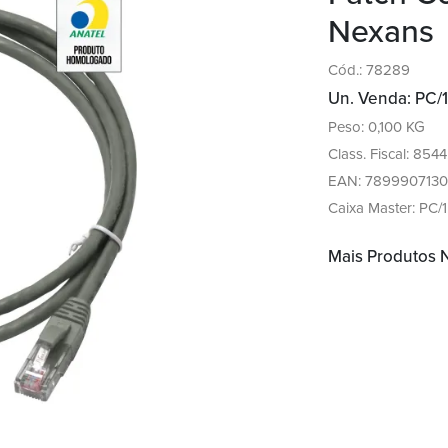
Nexans
Cód.: 78289
Un. Venda: PC/1
Peso: 0,100 KG
Class. Fiscal: 854
EAN: 789990713
Caixa Master: PC/1
Mais Produtos