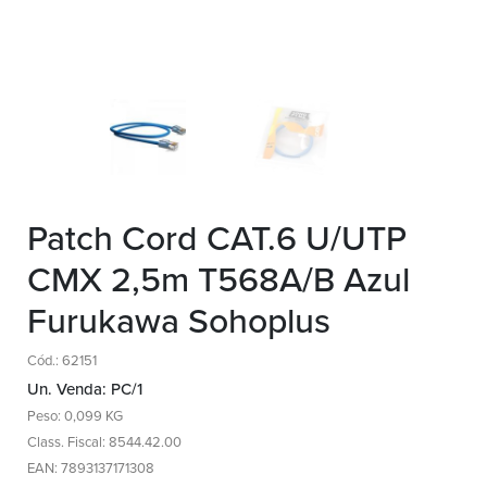
Patch Cord CAT.6 U/UTP
CMX 2,5m T568A/B Azul
Furukawa Sohoplus
Cód.: 62151
Un. Venda: PC/1
Peso: 0,099 KG
Class. Fiscal: 8544.42.00
EAN: 7893137171308