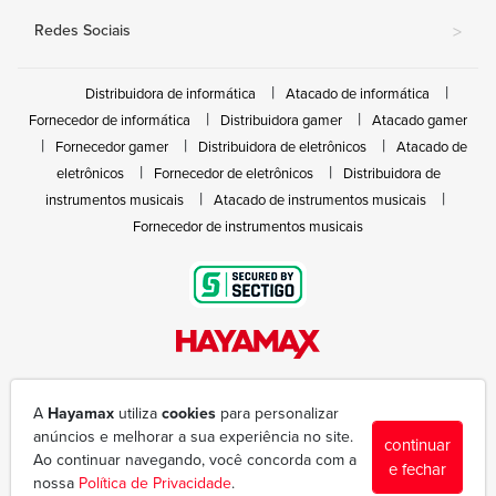
Redes Sociais
>
Distribuidora de informática
Atacado de informática
Fornecedor de informática
Distribuidora gamer
Atacado gamer
Fornecedor gamer
Distribuidora de eletrônicos
Atacado de
eletrônicos
Fornecedor de eletrônicos
Distribuidora de
instrumentos musicais
Atacado de instrumentos musicais
Fornecedor de instrumentos musicais
Rua João Marques de Nóbrega, 300 - Gleba Ibiporã
(43) 3377-6600
A
Hayamax
utiliza
cookies
para personalizar
hayamax@hayamax.com.br
anúncios e melhorar a sua experiência no site.
continuar
Segunda à sexta das 8:00 às 18:00
Ao continuar navegando, você concorda com a
e fechar
nossa
Política de Privacidade
.