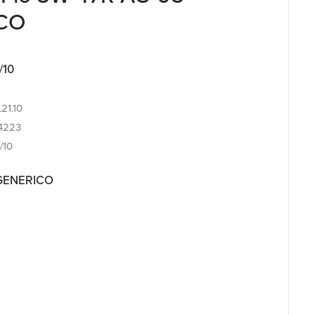
CO
/10
.21.10
4223
/10
 GENERICO