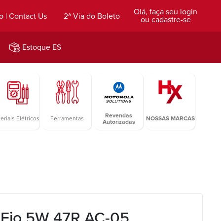
Olá, faça seu login
o | Contact Us
2ª Via do Boleto
ou cadastre-se
Estoque ES
Revendas
eriais Elétricos
Ferramentas
NOSSAS MARCAS
Autorizadas
r Fio 5W 47R AC-05