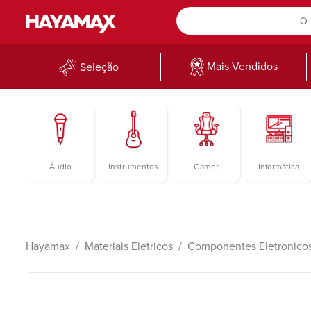
Mais Vendidos
Seleção
Áudio
Instrumentos
Gamer
Informática
Hayamax
Materiais Eletricos
Componentes Eletronico