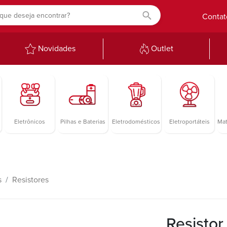
Contat
Novidades
Outlet
Eletrônicos
Pilhas e Baterias
Eletrodomésticos
Eletroportáteis
Mat
s
Resistores
Resisto