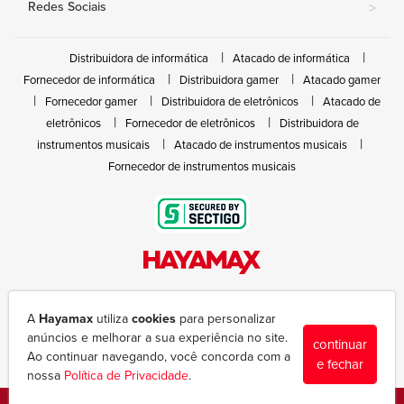
Redes Sociais
>
Distribuidora de informática
Atacado de informática
Fornecedor de informática
Distribuidora gamer
Atacado gamer
Fornecedor gamer
Distribuidora de eletrônicos
Atacado de
eletrônicos
Fornecedor de eletrônicos
Distribuidora de
instrumentos musicais
Atacado de instrumentos musicais
Fornecedor de instrumentos musicais
Rua João Marques de Nóbrega, 300 - Gleba Ibiporã
(43) 3377-6600
A
Hayamax
utiliza
cookies
para personalizar
hayamax@hayamax.com.br
anúncios e melhorar a sua experiência no site.
continuar
Segunda à sexta das 8:00 às 18:00
Ao continuar navegando, você concorda com a
e fechar
nossa
Política de Privacidade
.