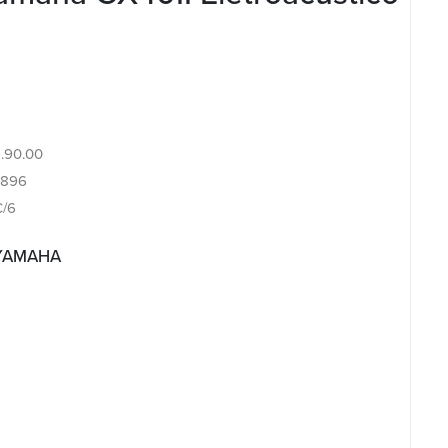
2.90.00
6896
C/6
 YAMAHA