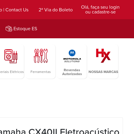
Olá, faça seu login
o | Contact Us
2ª Via do Boleto
ou cadastre-se
Estoque ES
Revendas
eriais Elétricos
Ferramentas
NOSSAS MARCAS
Autorizadas
amaha CX40II Eletroacústico