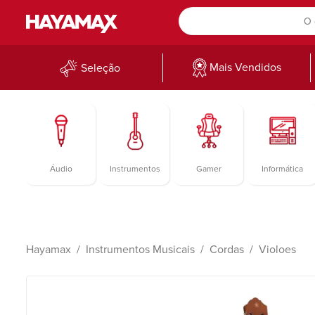
Mais Vendidos
Seleção
Áudio
Instrumentos
Gamer
Informática
Hayamax
Instrumentos Musicais
Cordas
Violoes