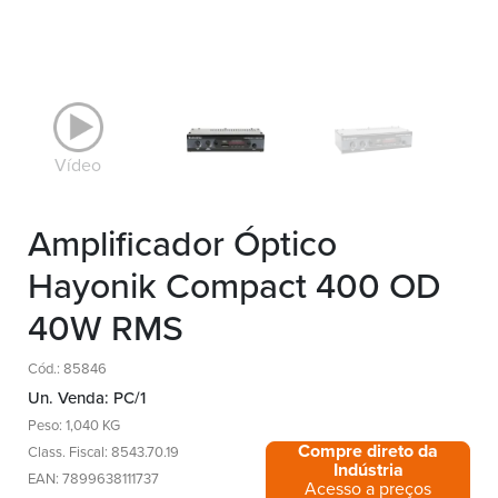
Vídeo
Amplificador Óptico
Hayonik Compact 400 OD
40W RMS
Cód.: 85846
Un. Venda: PC/1
Peso: 1,040 KG
Compre direto da
Class. Fiscal: 8543.70.19
Indústria
EAN: 7899638111737
Acesso a preços