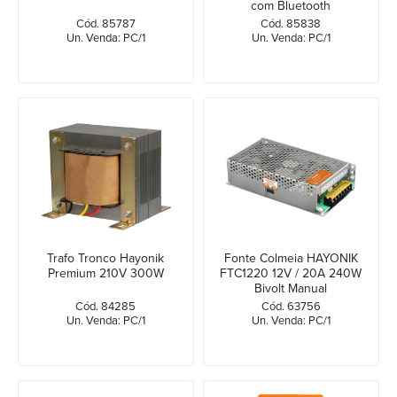
com Bluetooth
Cód. 85787
Cód. 85838
Un. Venda: PC/1
Un. Venda: PC/1
Trafo Tronco Hayonik
Fonte Colmeia HAYONIK
Premium 210V 300W
FTC1220 12V / 20A 240W
Bivolt Manual
Cód. 84285
Cód. 63756
Un. Venda: PC/1
Un. Venda: PC/1