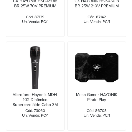
CX HAYONIK HSP-450IB
CX HAYONIK HSP-450IB
BR 25W 70V PREMIUM
BR 25W 210V PREMIUM
Cód. 87139
Cód. 87142
Un. Venda: PC/1
Un. Venda: PC/1
Microfone Hayonik MDH-
Mesa Gamer HAYONIK
102 Dinâmico
Pirate Play
Supercardióide Cabo 3M
Preto
Cód. 73060
Cód. 86708
Un. Venda: PC/1
Un. Venda: PC/1