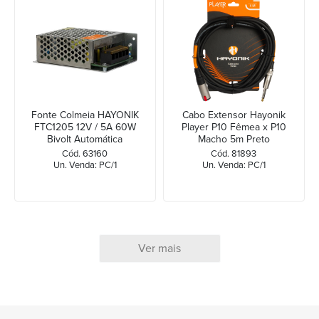
Fonte Colmeia HAYONIK
Cabo Extensor Hayonik
FTC1205 12V / 5A 60W
Player P10 Fêmea x P10
Bivolt Automática
Macho 5m Preto
Cód. 63160
Cód. 81893
Un. Venda: PC/1
Un. Venda: PC/1
Ver mais