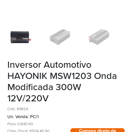
Inversor Automotivo
HAYONIK MSW1203 Onda
Modificada 300W
12V/220V
Cód.: 84824
Un. Venda: PC/1
Peso: 0,840 KG
Compre direto da
Class. Fiscal: 8504.40.90